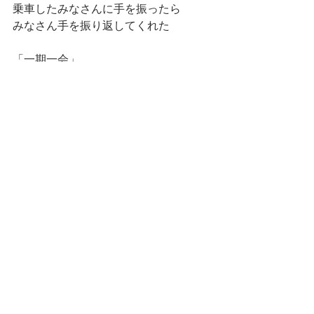
乗車したみなさんに手を振ったら
みなさん手を振り返してくれた
「一期一会」
私がこのガイドの仕事を続ける理由
そして
お世話になった箒沢荘に戻って
女将さんから
先日看取ったお母さんの香典返しをい
ただく
そこに添えられた手紙には
母への想いが綴られている
ありがとうという言葉を口にするのは
本当に大切なことで