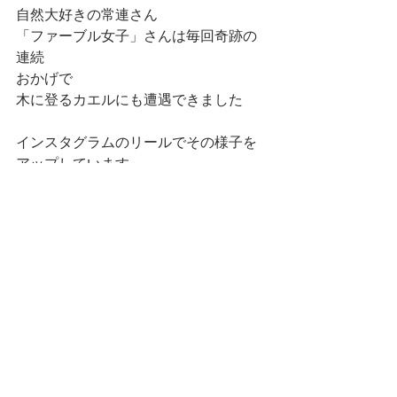
自然大好きの常連さん
「ファーブル女子」さんは毎回奇跡の
連続
おかげで
木に登るカエルにも遭遇できました
インスタグラムのリールでその様子を
アップしています
https://www.instagram.com/reel/CfgcZ
cTgHE9/?utm_source=ig_web_copy_link
仲良し従姉妹さん
またお待ちしています
＃森林セラピー　＃森林浴　＃神奈川