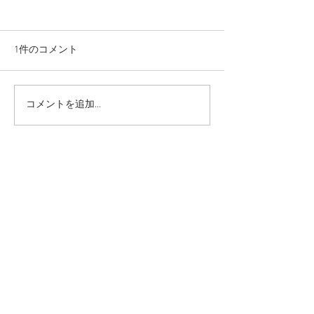
1件のコメント
森歩き日記 Vol.5
コメントを追加…
安心と安全の価値 July
11th 2026
最新順
Forest Edge
2025年5月06日
参加者さんからのコメント
早速、沢山の素敵な写真を、どうもありがと
うございました！
夫にも共有させてくださいね。
本当に美しい場所で、今もあの新緑の光と