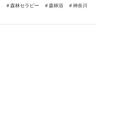
＃森林セラピー　＃森林浴　＃神奈川
すべて表示
最新記事