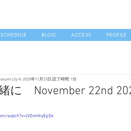
SCHEDULE
BLOG
ACCESS
PROFILE
i Lily K.
2020年11月23日
読了時間: 1分
 November 22nd 20
com/watch?v=IV0mHryEp5k