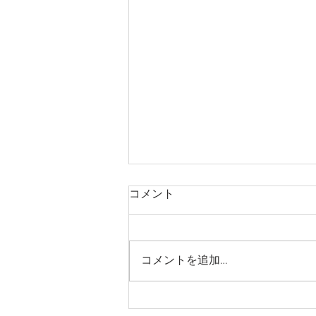
コメント
コメントを追加…
森歩き日記 Vol.55