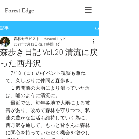
Forest Edge
記事
森林セラピスト Masumi Lily K.
2021年7月12日
読了時間: 1分
森歩き日記 Vol.20 清流に戻
った西丹沢
　7/18（日）のイベント視察も兼ね
て、久しぶりに仲間と森歩き。
　１週間前の大雨により濁っていた沢
は、嘘のように清流に。
　最近では、毎年各地で大雨による被
害があり、改めて森林を守りつつ、私
達の豊かな生活も維持していく為に、
西丹沢を通して、もっと皆さんに森林
に関心を持っていただく機会を増やし