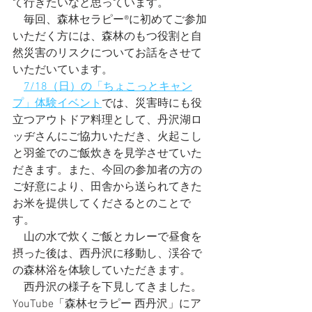
て行きたいなと思っています。
　毎回、森林セラピー®︎に初めてご参加
いただく方には、森林のもつ役割と自
然災害のリスクについてお話をさせて
いただいています。
7/18（日）の「ちょこっとキャン
プ」体験イベント
では、災害時にも役
立つアウトドア料理として、丹沢湖ロ
ッヂさんにご協力いただき、火起こし
と羽釜でのご飯炊きを見学させていた
だきます。また、今回の参加者の方の
ご好意により、田舎から送られてきた
お米を提供してくださるとのことで
す。
　山の水で炊くご飯とカレーで昼食を
摂った後は、西丹沢に移動し、渓谷で
の森林浴を体験していただきます。
　西丹沢の様子を下見してきました。
YouTube「森林セラピー 西丹沢」にア