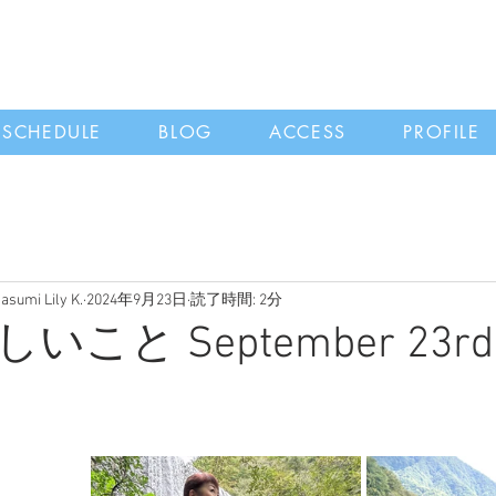
SCHEDULE
BLOG
ACCESS
PROFILE
i Lily K.
2024年9月23日
読了時間: 2分
こと September 23rd 