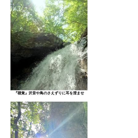
『聴覚』沢音や鳥のさえずりに耳を澄ませ