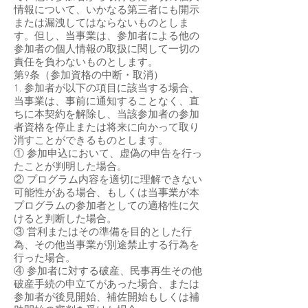
情報について、いかなる第三者にも開示
または漏洩してはならないものとしま
す。但し、当事業は、参加者による他の
参加者の個人情報の取扱に関して一切の
責任を負わないものとします。
第9条（参加資格の中断・取消）
1. 参加者が以下の項目に該当する場合、
当事業は、事前に通知することなく、直
ちに本契約を解除し、当該参加者の参加
者資格を停止または将来に向かって取り
消すことができるものとします。
① 参加申込において、虚偽の申告を行っ
たことが判明した場合。
② プログラム内容を適切に理解できない
可能性がある場合、もしくは当事業が本
プログラムの参加者としての適格性に欠
けると判断した場合。
③ 営利またはその準備を目的とした行
為、その他当事業が別途禁止する行為を
行った場合。
④ 参加者に対する破産、民事再生その他
破産手続の申立てがあった場合、または
参加者が後見開始、補佐開始もしくは補