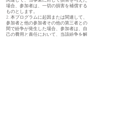
関連して、当事業に対して損害を与えた
場合、参加者は、一切の損害を補償する
ものとします。
2. 本プログラムに起因または関連して、
参加者と他の参加者その他の第三者との
間で紛争が発生した場合、参加者は、自
己の費用と責任において、当該紛争を解
決するとともに、当事業に生じた一切の
損害を補償するものとします。
3. 本プログラムの開催中（集合場所から
解散場所まで）の傷病についてはレジャ
ー保険等への加入をもって、指定された
範囲内で補償いたします。
4. 本プログラム開催中（集合場所から解
散場所まで）の自動車・電車やバスなど
の交通機関に関する事故に関しては、当
事業で免責いたしません。ただし、無料
送迎においての事故に関しては加入保険
会社の補償範囲内で補償いたします。
5. 当事業は可能な限り参加者の安全に配
慮し、適切な行動や対応により被害のな
いよう努めます。
しかし本プログラムは、野外で実施され
るため突発的な自然災害においての補償