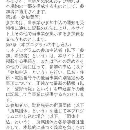
みなされ、当該変更規定および細則は、
本規約の一部を構成するものとして、参
加者に適用されます。
第2条（参加費等）
参加者は、当事業が参加申込の通知を受
領後に通知に記載の方法により、本サイ
ト上その他で当事業が掲示する参加費を
支払うものとします。
第3条（本プログラムの申し込み）
1. 本プログラムの参加申込者（以下「参
加」希望者）という）は、本サイト上に
掲載する手続き、または当社の定めるそ
の他の手続に従って、参加の申込（以下
「参加申込」という）を行い、氏名・住
所・電話番号その他当事業の別途定める
事項について、正確かつ最新の情報（以
下「登録情報」という）を申込書その他
に記載して当事業に提供するものとしま
す。
2. 参加者が、勤務先等の所属団体（以下
「所属団体」という）を通じて本プログ
ラムに申し込む場合（以下、「団体申
込」という）、所属団体と各参加者は連
帯して、本規約に基づく義務を負うもの