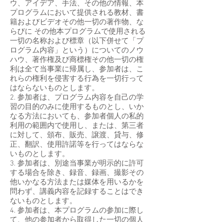
ウ、アイデア、手法、その他の情報、本
プログラムにおいて提供される教材、書
籍およびビデオその他一切の著作物、な
らびに その他本プログラムで使用される
一切の名称および標章（以下併せて「プ
ログラム内容」という）についてのノウ
ハウ、著作権及び商標権その他一切の権
利は全て当事業に帰属し、参加者は、こ
れらの権利を侵害する行為を一切行って
はならないものとします。
2. 参加者は、プログラム内容を自己の学
習の目的のみに使用するものとし、いか
なる方法においても、参加者個人の私的
利用の範囲内で使用し、または、第三者
に対して、頒布、販売、譲渡、貸与、修
正、翻訳、使用許諾等を行ってはならな
いものとします。
3. 参加者は、別途当事業が明示的に許可
する場合を除き、録音、録画、撮影その
他いかなる方法または媒体を用いるかを
問わず、講義内容を記録することはでき
ないものとします。
4. 参加者は、本プログラムの参加に際し
て、他の参加者から取得した一切の個人