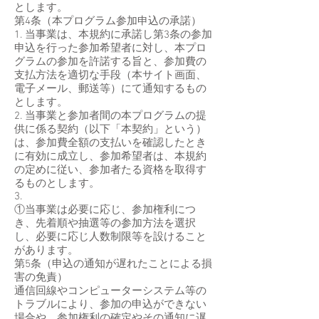
とします。
第4条（本プログラム参加申込の承諾）
1. 当事業は、本規約に承諾し第3条の参加
申込を行った参加希望者に対し、本プロ
グラムの参加を許諾する旨と、参加費の
支払方法を適切な手段（本サイト画面、
電子メール、郵送等）にて通知するもの
とします。
2. 当事業と参加者間の本プログラムの提
供に係る契約（以下「本契約」という）
は、参加費全額の支払いを確認したとき
に有効に成立し、参加希望者は、本規約
の定めに従い、参加者たる資格を取得す
るものとします。
3.
①当事業は必要に応じ、参加権利につ
き、先着順や抽選等の参加方法を選択
し、必要に応じ人数制限等を設けること
があります。
第5条（申込の通知が遅れたことによる損
害の免責）
通信回線やコンピューターシステム等の
トラブルにより、参加の申込ができない
場合や、参加権利の確定やその通知に遅