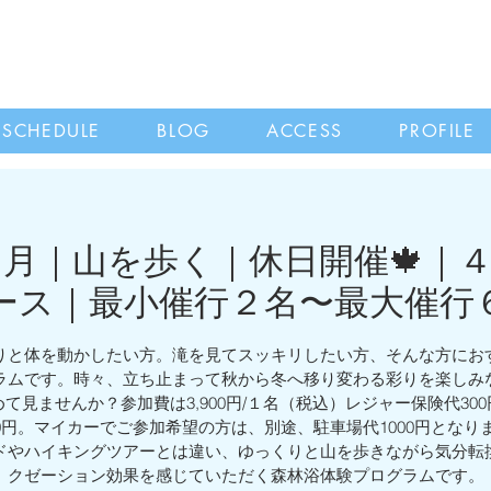
SCHEDULE
BLOG
ACCESS
PROFILE
１２月｜山を歩く｜休日開催🍁｜
ース｜最小催行２名〜最大催行
りと体を動かしたい方。滝を見てスッキリしたい方、そんな方にお
ラムです。時々、立ち止まって秋から冬へ移り変わる彩りを楽しみ
て見ませんか？参加費は3,900円/１名（税込）レジャー保険代30
200円。マイカーでご参加希望の方は、別途、駐車場代1000円となり
ドやハイキングツアーとは違い、ゆっくりと山を歩きながら気分転
クゼーション効果を感じていただく森林浴体験プログラムです。