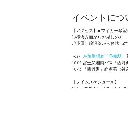
イベントにつ
【アクセス】■ マイカー希
◯横浜方面からお越しの方｜ 
◯小田急線沿線からお越しの方
9:39
JR御殿場線「谷峨駅」
10:01 富士急湘南バス「西
10:46 「西丹沢」終点着
【タイムスケジュール】
11:00 西丹沢ビジターセン
オリエンテーション：体調等
西沢コースにて森林セラピー
す。）
体温調整が出来るよう、着脱
ご希望の方は、カップラーメ
携帯コンロ・食器の貸し出し