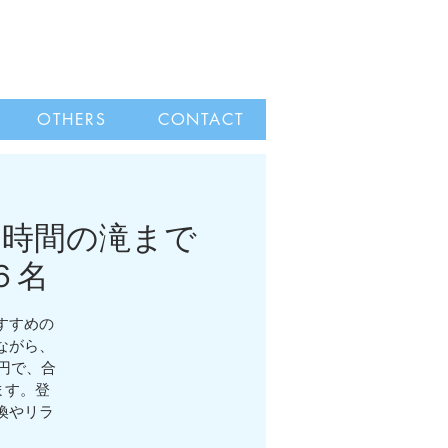
OTHERS
CONTACT
４時間の滝まで
６名
すすめの
ながら、
0円で、合
ます。登
換やリラ