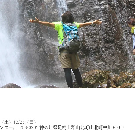
18（土）12/26（日）
ー, 〒258-0201 神奈川県足柄上郡山北町山北町中川８６７