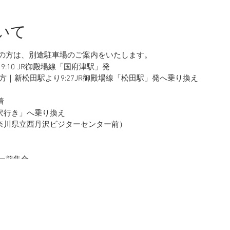
いて
望の方は、別途駐車場のご案内をいたします。
9:10 JR御殿場線「国府津駅」発
｜新松田駅より9:27JR御殿場線「松田駅」発へ乗り換え
着
丹沢行き」へ乗り換え
（神奈川県立西丹沢ビジターセンター前）
ター前集合
についてお伺いいたします。
開始：コースは登山道になります。歩き易いシューズでお越しくださ
のし易い上着を着用してください。
ンなどのインスタント食品を持ち込んで調理していただきます。
あり。（使い方をレクチャーします。）