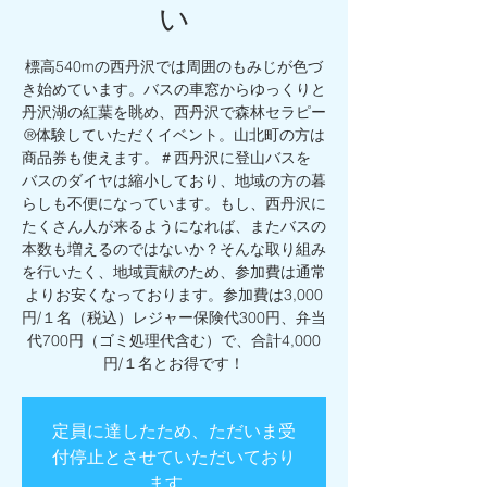
い
標高540mの西丹沢では周囲のもみじが色づ
き始めています。バスの車窓からゆっくりと
丹沢湖の紅葉を眺め、西丹沢で森林セラピー
®体験していただくイベント。山北町の方は
商品券も使えます。＃西丹沢に登山バスを
バスのダイヤは縮小しており、地域の方の暮
らしも不便になっています。もし、西丹沢に
たくさん人が来るようになれば、またバスの
本数も増えるのではないか？そんな取り組み
を行いたく、地域貢献のため、参加費は通常
よりお安くなっております。参加費は3,000
円/１名（税込）レジャー保険代300円、弁当
代700円（ゴミ処理代含む）で、合計4,000
円/１名とお得です！
定員に達したため、ただいま受
付停止とさせていただいており
ます。