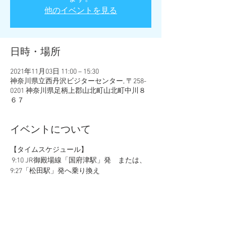
他のイベントを見る
日時・場所
2021年11月03日 11:00 – 15:30
神奈川県立西丹沢ビジターセンター, 〒258-
0201 神奈川県足柄上郡山北町山北町中川８
６７
イベントについて
【タイムスケジュール】
 9:10 JR御殿場線「国府津駅」発　または、
9:27「松田駅」発へ乗り換え
 9:39  JR御殿場線「谷峨駅」着
10:01 富士急湘南バス「西丹沢行き」へ乗り
換え
10:46 「西丹沢」終点着（神奈川県立西丹沢
ビジターセンター前）