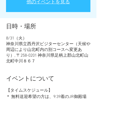
他のイベントを見る
日時・場所
8/31（火）
神奈川県立西丹沢ビジターセンター（天候や
周辺により山北町内の別コースへ変更あ
り）, 〒258-0201 神奈川県足柄上郡山北町山
北町中川８６７
イベントについて
【タイムスケジュール】
＊ 無料送迎希望の方は、9:39着のJR御殿場
線「谷峨駅」集合
10:30 神奈川県立西丹沢ビジターセンター集
合（駐車場が混み合う場合は変更となる事が
あります。）
10:45 西沢コースにて森林セラピー開始
コースは登山道になります。歩き易いシュ