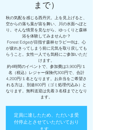
まで）
秋の気配を感じる西丹沢。上を見上げると、
空からの落ち葉が宙を舞い、川の水面へぽと
り。そんな情景を見ながら、ゆっくりと森林
浴を体験してみませんか？
Forest Edgeが目指す森林セラピー®︎は、心
が疲れきってしまう前に元気を取り戻しても
らうこと。女性一人でも気軽にご参加いただ
けます。
約4時間のイベントで、参加費は3,900円/１
名（税込）レジャー保険代300円で、合計
4,200円/１名となります。お弁当をご希望さ
れる方は、別途800円（ゴミ処理代込み）と
なります。無料送迎は先着３名様までとなり
ます。
定員に達したため、ただいま受
付停止とさせていただいており
ます。