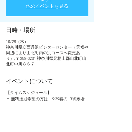
他のイベントを見る
日時・場所
10/28（木）
神奈川県立西丹沢ビジターセンター（天候や
周辺により山北町内の別コースへ変更あ
り）, 〒258-0201 神奈川県足柄上郡山北町山
北町中川８６７
イベントについて
【タイムスケジュール】
＊ 無料送迎希望の方は、9:39着のJR御殿場
線「谷峨駅」集合
＊マイカーの方は、10:20までに西丹沢ビジ
ターセンター駐車場へ
休日は、有料で西丹沢マウントブリッジキ
ャンプ場に駐車となります。駐車料金はお客