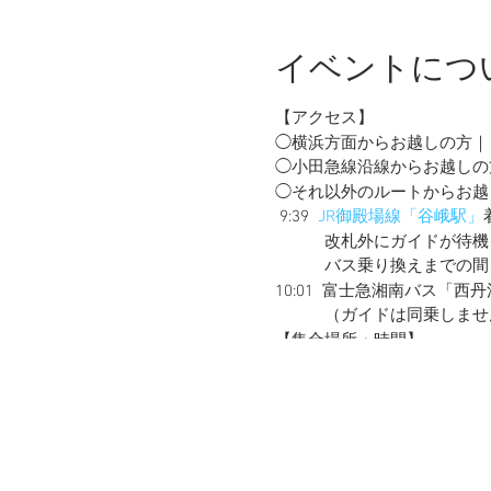
イベントにつ
【アクセス】
◯横浜方面からお越しの方｜ 9
◯小田急線沿線からお越しの方
◯それ以外のルートからお越
9:39
JR御殿場線「谷峨駅」
改札外にガイドが待機し
バス乗り換えまでの間、体
10:01 富士急湘南バス「西
（ガイドは同乗しませ
【集合場所・時間】
10:41 「箒沢」下車 バ
マイカーの方は「箒沢公園」
【タイムスケジュール】
11:00 オリエンテーショ
11:10 箒沢集落から箒杉と