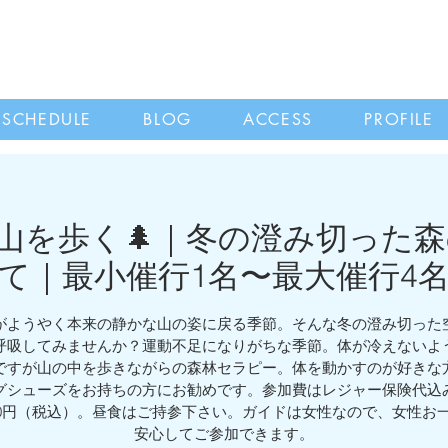
SCHEDULE
BLOG
ACCESS
PROFILE
月｜山を歩く🌲｜冬の澄み切った
て｜最小催行1名〜最大催行4
がようやく本来の静かな山の姿に戻る季節。そんな冬の澄み切った
呼吸してみませんか？運動不足になりがちな季節。体が冷えないよ
ですが山の中を歩きながらの森林セラピー。体を動かすのが好きな
グシューズをお持ちの方にお勧めです。参加費はレジャー保険代込
200円（税込）。昼食はご持参下さい。ガイドは女性なので、女性お
安心してご参加できます。