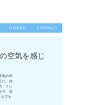
OTHERS
CONTACT
森の空気を感じ
名
空気の中
うに、ゆ
方、トレ
みで、合
一人でも