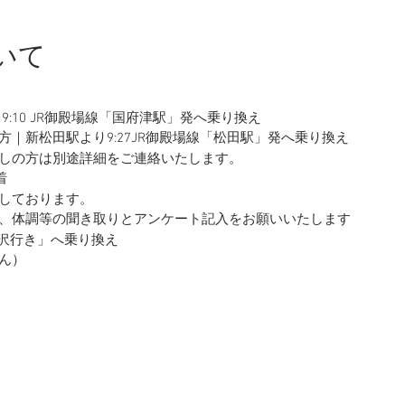
いて
:10 JR御殿場線「国府津駅」発へ乗り換え
｜新松田駅より9:27JR御殿場線「松田駅」発へ乗り換え
しの方は別途詳細をご連絡いたします。
着
ております。
調等の聞き取りとアンケート記入をお願いいたします
丹沢行き」へ乗り換え
ん）
ス停前にてガイドが待機しております
無料駐車場へお越しください
ン・アンケート記入・体調確認・準備運動
その周辺を歩きます