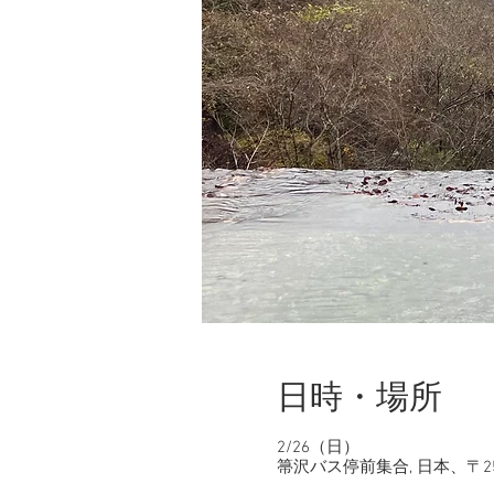
日時・場所
2/26（日）
箒沢バス停前集合, 日本、〒2