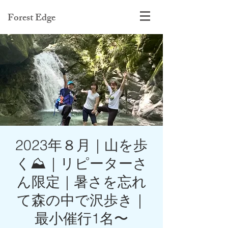
Forest Edge
2023年８月｜山を歩
く⛰️｜リピーターさ
ん限定｜暑さを忘れ
て森の中で沢歩き｜
最小催行1名〜