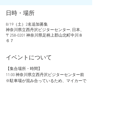
日時・場所
8/19（土）2名追加募集
神奈川県立西丹沢ビジターセンター, 日本、
〒258-0201 神奈川県足柄上郡山北町中川８
６７
イベントについて
【集合場所・時間】
11:00 神奈川県立西丹沢ビジターセンター前
※駐車場が混み合っているため、マイカーで
のご来場はできません。
※集合場所までは必ずバスに乗ってお越しく
ださい。（無料送迎はしておりません。）
【タイムスケジュール】
11:00 オリエンテーション・準備運動 体調
チェック・アンケート記入
11:15 西丹沢・西沢コースへ出発（約３〜５