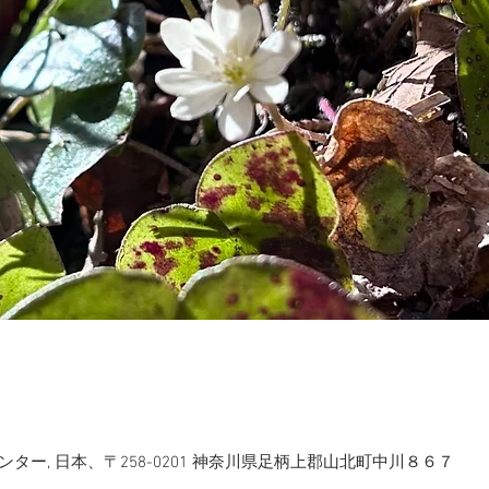
ー, 日本、〒258-0201 神奈川県足柄上郡山北町中川８６７