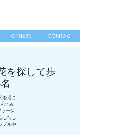
OTHERS
CONTACT
の花を探して歩
4名
間を過ご
転んでみ
ジャー保
心してし
ップルや