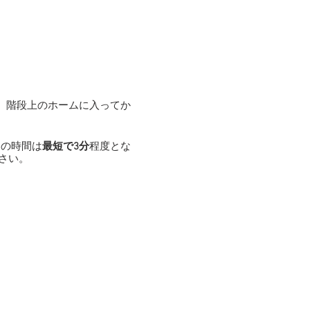
、階段上のホームに入ってか
えの時間は
最短で3分
程度とな
さい。
料で駐車できます。