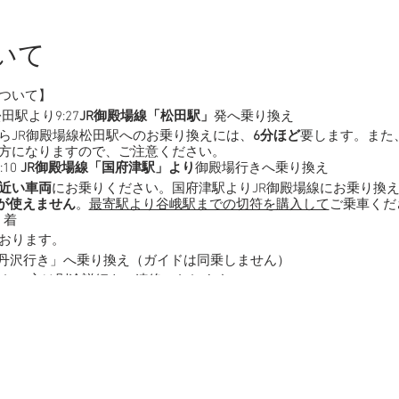
いて
ついて】
駅より9:27
JR御殿場線「松田駅」
発へ乗り換え
らJR御殿場線松田駅へのお乗り換えには、
6分ほど
要します。また
方になりますので、ご注意ください。
10
JR御殿場線「国府津駅」より
御殿場行きへ乗り換え
近い車両
にお乗りください。国府津駅よりJR御殿場線にお乗り換
ドが使えません
。
最寄駅より谷峨駅までの切符を購入して
ご乗車くだ
」着
おります。
「西丹沢行き」へ乗り換え（ガイドは同乗しません）
越しの方は別途詳細をご連絡いたします。
ビジターセンターの無料駐車場が満車の場合、近隣キャンプ場に有
ジターセンター前
46 終点「西丹沢ビジターセンター」下車