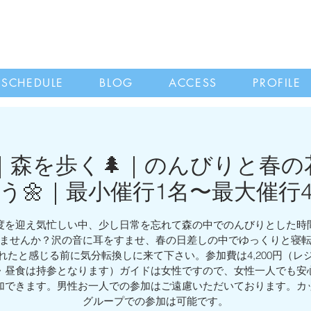
SCHEDULE
BLOG
ACCESS
PROFILE
月｜森を歩く🌲｜のんびりと春
う🌼｜最小催行1名〜最大催行
を迎え気忙しい中、少し日常を忘れて森の中でのんびりとした時
ませんか？沢の音に耳をすませ、春の日差しの中でゆっくりと寝
れたと感じる前に気分転換しに来て下さい。参加費は4,200円（レ
・昼食は持参となります）ガイドは女性ですので、女性一人でも安
加できます。男性お一人での参加はご遠慮いただいております。カ
グループでの参加は可能です。