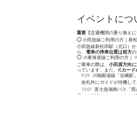
イベントにつ
重要
【交通機関の乗り換えに
◯
小田急線ご利用の方｜新松田
小田急線新松田駅（北口）か
ら、
電車の停車位置は前方
の
◯
JR東海道線ご利用の方｜ 9:
ご乗車の際は、
小田原方向に
っています。また、
ICカー
9:39 JR御殿場線「谷峨駅
改札外にガイドが待機して
10:01 富士急湘南バス
◯ それ以外のルートからお
◯ マイカーの方は、西丹沢
【集合場所・時間】
11:00 神奈川県立西丹沢ビ
＊バスをご利用の方は、10: