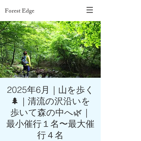
Forest Edge
2025年6月｜山を歩く
🌲｜清流の沢沿いを
歩いて森の中へ🌿｜
最小催行１名〜最大催
行４名