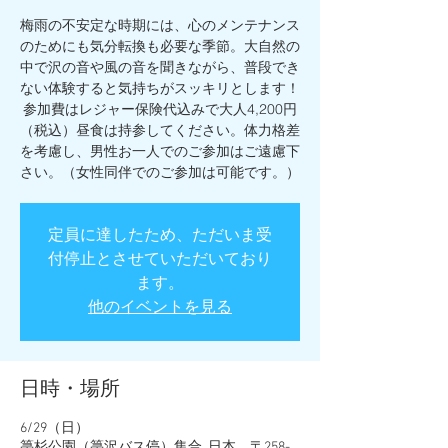
梅雨の不安定な時期には、心のメンテナンス
のためにも気分転換も必要な季節。大自然の
中で沢の音や風の音を聞きながら、普段でき
ない体験すると気持ちがスッキリとします！
参加費はレジャー保険代込みで大人4,200円
（税込）昼食は持参してください。体力格差
を考慮し、男性お一人でのご参加はご遠慮下
さい。（女性同伴でのご参加は可能です。）
定員に達したため、ただいま受
付停止とさせていただいており
ます。
他のイベントを見る
日時・場所
6/29（日）
箒杉公園（箒沢バス停）集合, 日本、〒258-