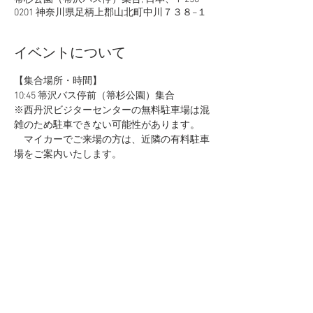
0201 神奈川県足柄上郡山北町中川７３８−１
イベントについて
【集合場所・時間】
10:45 箒沢バス停前（箒杉公園）集合
※西丹沢ビジターセンターの無料駐車場は混
雑のため駐車できない可能性があります。
　マイカーでご来場の方は、近隣の有料駐車
場をご案内いたします。
重要
【乗り換えについて】
◯ 小田急
線ご利用の方｜新松田駅より
JR御
殿場線「松田駅」9:27発
へ乗り換え
続きを読む >>