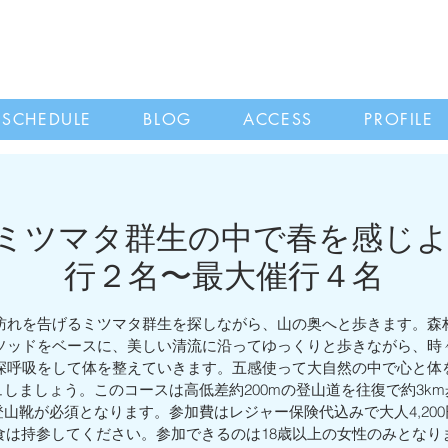
SCHEDULE
BLOG
ACCESS
PROFILE
月｜ミツマタ群生の中で春を感じよ
行２名〜最大催行４名
れを告げるミツマタ群生を探しながら、山の奥へと歩きます。森
ソッドをベースに、美しい清流に沿ってゆっくりと歩きながら、時
深呼吸をして体を整えていきます。五感使って大自然の中で心と体
ュしましょう。このコースは高低差約200mの登山道を往復で約3km
登山靴が必須となります。参加費はレジャー保険代込みで大人4,200
食は持参してください。参加できるのは18歳以上の女性のみとなり