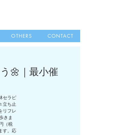
OTHERS
CONTACT
う🌼｜最小催
林セラピ
々立ち止
をリフレ
歩きま
円（税
ます。応