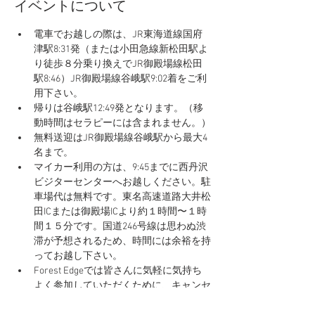
イベントについて
電車でお越しの際は、JR東海道線国府
津駅8:31発（または小田急線新松田駅よ
り徒歩８分乗り換えでJR御殿場線松田
駅8:46）JR御殿場線谷峨駅9:02着をご利
用下さい。
帰りは谷峨駅12:49発となります。（移
動時間はセラピーには含まれません。）
無料送迎はJR御殿場線谷峨駅から最大4
名まで。
マイカー利用の方は、9:45までに西丹沢
ビジターセンターへお越しください。駐
車場代は無料です。東名高速道路大井松
田ICまたは御殿場ICより約１時間〜１時
間１５分です。国道246号線は思わぬ渋
滞が予想されるため、時間には余裕を持
ってお越し下さい。
Forest Edgeでは皆さんに気軽に気持ち
よく参加していただくために、キャンセ
ル料は一切いただいておりません。森林