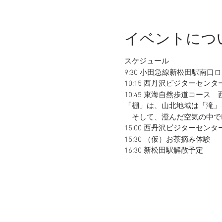
イベントにつ
スケジュール
9:30 小田急線新松田駅南口
10:15 西丹沢ビジターセン
10:45 東海自然歩道コース
「棚」は、山北地域は「
そして、澄んだ空気の中でLu
15:00 西丹沢ビジターセン
15:30 （仮）お茶摘み体験
16:30 新松田駅解散予定
参加費 ￥3,900（リピ
準備 歩きやすい格好で。バ
ださい。
少雨決行。雨具は持参してく
天候不良で中止となる場合は、