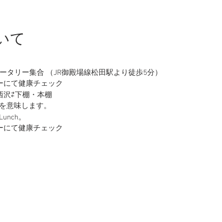
いて
ロータリー集合 （JR御殿場線松田駅より徒歩5分）
ターにて健康チェック
 西沢⇄下棚・本棚
滝」を意味します。
nch。
ターにて健康チェック
ーター割引価格、弁当代＋保険代込み）無料送迎は最大7名まで。当日
ックパック無料貸し出しあり。飲み物（利尿作用があるコーヒーや
ださい。
5/6（月）18:00までに代表者様へご連絡いたします。