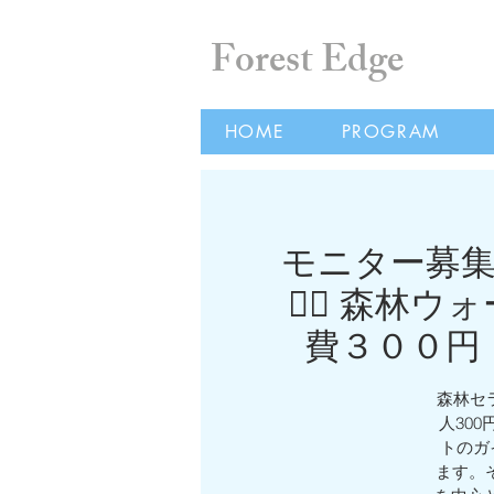
Forest Edge
HOME
PROGRAM
モニター募集
🧘‍♀️ 森
費３００円
森林セ
人30
トのガ
ます。