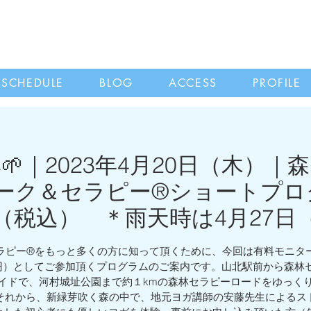
SCHEDULE
BLOG
ACCESS
PROFILE
🌱｜2023年4月20日（木）｜
林ウォーク＆セラピー®︎ショート
（税込） ＊雨天時は4月27日
ラピー®︎をもっと多くの方に知って頂くために、今回は有料モニタ
0円）としてご参加頂くプログラムのご案内です。山北駅前から森林
イドで、河村城址公園まで約１kmの森林セラピーロードをゆっく
それから、新緑芽吹く森の中で、地元ヨガ講師の安藤先生によるス