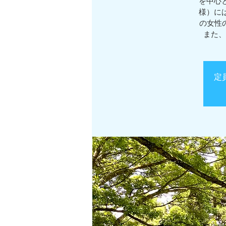
を中心
様）に
の女性
また、
定