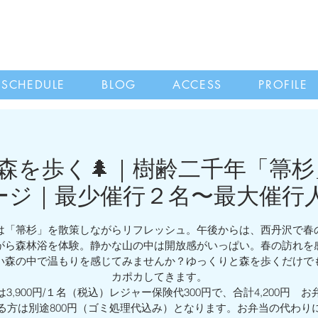
SCHEDULE
BLOG
ACCESS
PROFILE
月｜森を歩く🌲｜樹齢二千年「箒
ージ｜最少催行２名〜最大催行人
は「箒杉」を散策しながらリフレッシュ。午後からは、西丹沢で春
がら森林浴を体験。静かな山の中は開放感がいっぱい。春の訪れを
い森の中で温もりを感じてみませんか？ゆっくりと森を歩くだけで
カポカしてきます。
3,900円/１名（税込）レジャー保険代300円で、合計4,200円 
る方は別途800円（ゴミ処理代込み）となります。お弁当の代わり