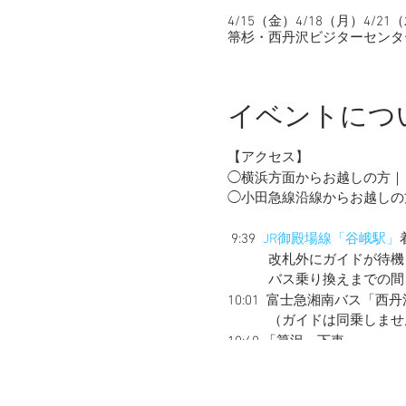
4/15（金）4/18（月）4/21（
箒杉・西丹沢ビジターセンター,
イベントにつ
【アクセス】
◯横浜方面からお越しの方｜ 9
◯小田急線沿線からお越しの方
9:39
JR御殿場線「谷峨駅」
改札外にガイドが待機し
バス乗り換えまでの間、体
10:01 富士急湘南バス「西
（ガイドは同乗しませ
10:40 「箒沢」下車
ガイドがバス停前で待機
【タイムスケジュール】