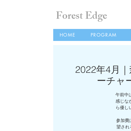
Forest Edge
HOME
PROGRAM
2022年4
ーチャ
午前中
感じな
ら優し
参加費は
望され