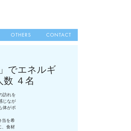
OTHERS
CONTACT
杉」でエネルギ
数 ４名
の訪れを
感じなが
も体がポ
お弁当を希
に、食材