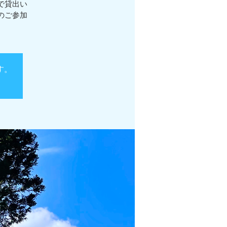
で貸出い
のご参加
す。