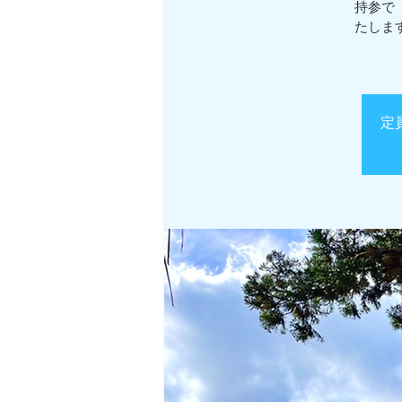
持参で
たしま
定